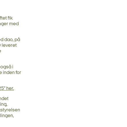
et fik
inger med
ed dao, på
 leveret
e
også i
 inden for
5” her.
andet
ing,
styrelsen
lingen,