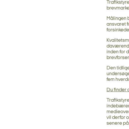
Trafikstyr
brevmarke
Målingen b
ansvaret 
forsinkede
Kvalitetsm
daværende 
inden for 
brevforse
Den tidli
undersøgel
fem hverd
Du finder
Trafikstyr
indebærer 
medieover
vil derfor
senere på 