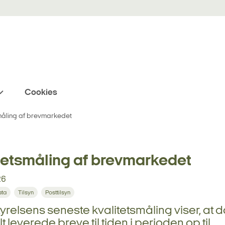
Cookies
måling af brevmarkedet
tetsmåling af brevmarkedet
26
ata
Tilsyn
Posttilsyn
tyrelsens seneste kvalitetsmåling viser, at 
 leverede breve til tiden i perioden op til