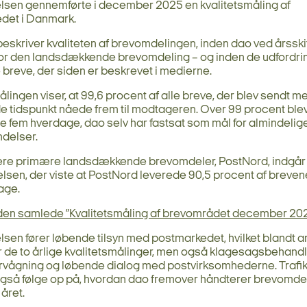
elsen gennemførte i december 2025 en kvalitetsmåling af
det i Danmark.
eskriver kvaliteten af brevomdelingen, inden dao ved årsskift
for den landsdækkende brevomdeling – og inden de udfordr
 breve, der siden er beskrevet i medierne.
ålingen viser, at 99,6 procent af alle breve, der blev sendt m
tidspunkt nåede frem til modtageren. Over 99 procent blev
de fem hverdage, dao selv har fastsat som mål for almindelig
ndelser.
gere primære landsdækkende brevomdeler, PostNord, indgår 
sen, der viste at PostNord leverede 90,5 procent af brevene
age.
 den samlede ”Kvalitetsmåling af brevområdet december 202
elsen fører løbende tilsyn med postmarkedet, hvilket blandt 
de to årlige kvalitetsmålinger, men også klagesagsbehandl
vågning og løbende dialog med postvirksomhederne. Trafik
 også følge op på, hvordan dao fremover håndterer brevomde
året.