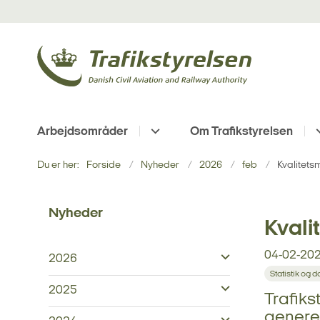
Arbejdsområder
Om Trafikstyrelsen
Du er her:
Forside
Nyheder
2026
feb
Kvalitets
Nyheder
Kvali
04-02-20
2026
Statistik og d
2025
Trafiks
generelt