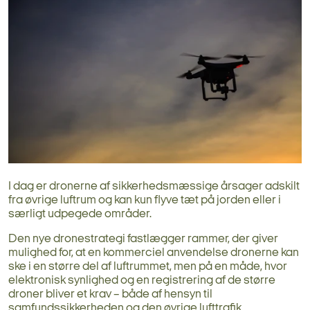
I dag er dronerne af sikkerhedsmæssige årsager adskilt
fra øvrige luftrum og kan kun flyve tæt på jorden eller i
særligt udpegede områder.
Den nye dronestrategi fastlægger rammer, der giver
mulighed for, at en kommerciel anvendelse dronerne kan
ske i en større del af luftrummet, men på en måde, hvor
elektronisk synlighed og en registrering af de større
droner bliver et krav – både af hensyn til
samfundssikkerheden og den øvrige lufttrafik.