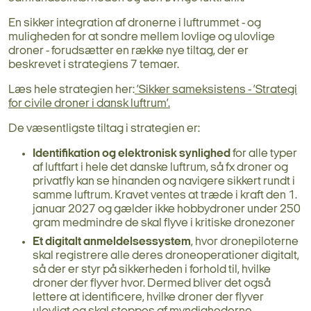
En sikker integration af dronerne i luftrummet - og
muligheden for at sondre mellem lovlige og ulovlige
droner - forudsætter en række nye tiltag, der er
beskrevet i strategiens 7 temaer.
Læs hele strategien her:
’Sikker sameksistens - ’Strategi
for civile droner i dansk luftrum’.
De væsentligste tiltag i strategien er:
Identifikation og elektronisk synlighed
for alle typer
af luftfart i hele det danske luftrum, så fx droner og
privatfly kan se hinanden og navigere sikkert rundt i
samme luftrum. Kravet ventes at træde i kraft den 1.
januar 2027 og gælder ikke hobbydroner under 250
gram medmindre de skal flyve i kritiske dronezoner
Et digitalt anmeldelsessystem
, hvor dronepiloterne
skal registrere alle deres droneoperationer digitalt,
så der er styr på sikkerheden i forhold til, hvilke
droner der flyver hvor. Dermed bliver det også
lettere at identificere, hvilke droner der flyver