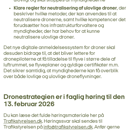
ulovligt og skal stoppes af myndighederne
Klare regler for neutralisering af ulovlige droner
, der
beskriver hvilke metoder, der kan anvendes til at
neutralisere dronerne, samt hvilke kompetencer det
forudsætter hos infrastrukturforvaltere og
myndigheder, der har behov for at kunne
neutralisere ulovlige droner.
Det nye digitale anmeldelsessystem for droner skal
desuden bidrage til, at det bliver lettere for
dronepiloterne at få tilladelse til flyve i større dele af
luftrummet, se flyveplaner og gyldige certifikater m.m.
Det sikrer samtidig, at myndighederne kan få overblik
over både lovlige og ulovlige droneflyvninger.
Dronestrategien er i faglig høring til den
13. februar 2026
Du kan læse det fulde høringsmateriale her på
Trafikstyrelsen.dk
. Høringssvar skal sendes til
Trafikstyrelsen på
info@trafikstyrelsen.dk
. Anfør gerne