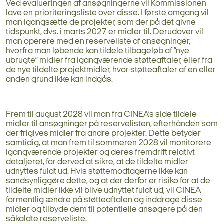
Ved evalueringen af ansøgningerne vil Kommissionen
lave en prioriteringsliste over disse. I første omgang vil
man igangsætte de projekter, som der på det givne
tidspunkt, dvs. i marts 2027 er midler til. Derudover vil
man operere med en reserveliste af ansøgninger,
hvorfra man løbende kan tildele tilbageløb af ”nye
ubrugte” midler fra igangværende støtteaftaler, eller fra
de nye tildelte projektmidler, hvor støtteaftaler af en eller
anden grund ikke kan indgås.
Frem til august 2028 vil man fra CINEA’s side tildele
midler til ansøgninger på reservelisten, efterhånden som
der frigives midler fra andre projekter. Dette betyder
samtidig, at man frem til sommeren 2028 vil monitorere
igangværende projekter og deres fremdrift relativt
detaljeret, for derved at sikre, at de tildelte midler
udnyttes fuldt ud. Hvis støttemodtagerne ikke kan
sandsynliggøre dette, og at der derfor er risiko for at de
tildelte midler ikke vil blive udnyttet fuldt ud, vil CINEA
formentlig ændre på støtteaftalen og inddrage disse
midler og tilbyde dem til potentielle ansøgere på den
såkaldte reserveliste.