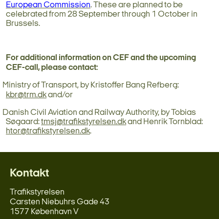
European Commission
. These are planned to be
celebrated from 28 September through 1 October in
Brussels.
For additional information on CEF and the upcoming
CEF-call, please contact:
Ministry of Transport, by Kristoffer Bang Refberg:
kbr@trm.dk
and/or
Danish Civil Aviation and Railway Authority, by Tobias
Søgaard:
tmsj@trafikstyrelsen.dk
and Henrik Tornblad:
htor@trafikstyrelsen.dk
.
Kontakt
Trafikstyrelsen
Carsten Niebuhrs Gade 43
1577 København V