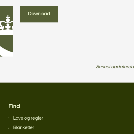
Download
Senest opdateret
Find
Love og regler
Blanketter