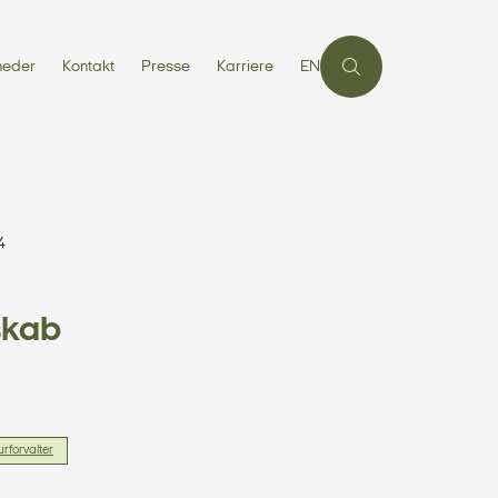
heder
Kontakt
Presse
Karriere
EN
4
skab
urforvalter