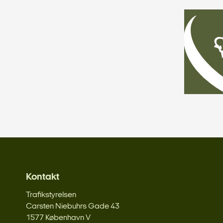
Kontakt
Trafikstyrelsen
Carsten Niebuhrs Gade 43
1577 København V