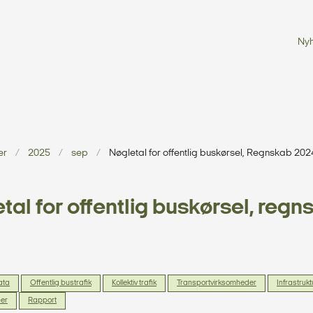
Ny
er
2025
sep
Nøgletal for offentlig buskørsel, Regnskab 202
tal for offentlig buskørsel, regn
data
Offentlig bustrafik
Kollektiv trafik
Transportvirksomheder
Infrastrukt
ber
Rapport