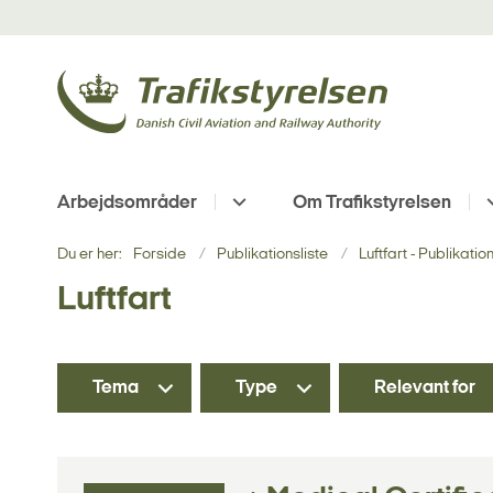
Arbejdsområder
Om Trafikstyrelsen
Du er her:
Forside
Publikationsliste
Luftfart - Publikatio
Luftfart
Tema
Type
Relevant for