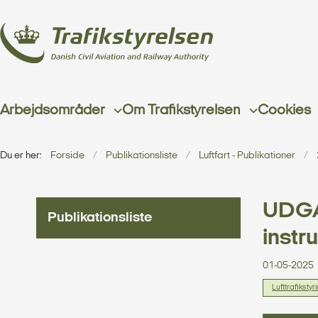
Arbejdsområder
Om Trafikstyrelsen
Cookies
Du er her:
Forside
Publikationsliste
Luftfart - Publikationer
UDGÅE
Publikationsliste
instr
01-05-2025
Lufttrafikstyr