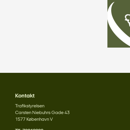
Kontakt
Trafikstyrelsen
Carsten Niebuhrs Gade 43
1577 København V