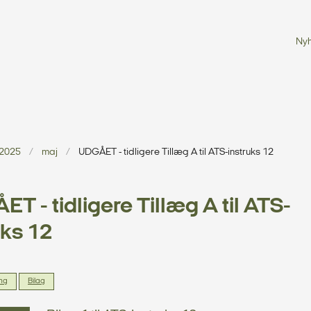
Ny
2025
maj
UDGÅET - tidligere Tillæg A til ATS-instruks 12
T - tidligere Tillæg A til ATS-
uks 12
ing
Bilag