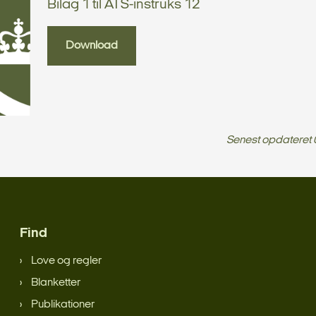
Bilag 1 til ATS-instruks 12
Download
Senest opdateret
Find
Love og regler
Blanketter
Publikationer