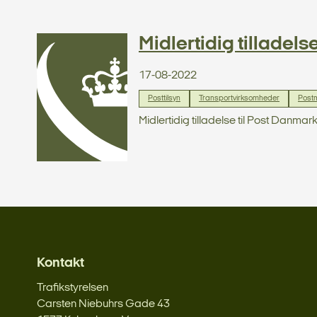
Midlertidig tilladels
17-08-2022
Posttilsyn
Transportvirksomheder
Post
Midlertidig tilladelse til Post Danma
Kontakt
Trafikstyrelsen
Carsten Niebuhrs Gade 43