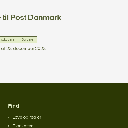
e til Post Danmark
modtagere
Borgere
rk af 22. december 2022.
Find
Love og regler
Blanketter