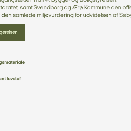
gangsætter Trafik-, Bygge- og Boligstyrelsen,
ktoratet, samt Svendborg og Ærø Kommune den offe
f den samlede miljøvurdering for udvidelsen af Søb
gørelsen
gsmateriale
ant lovstof