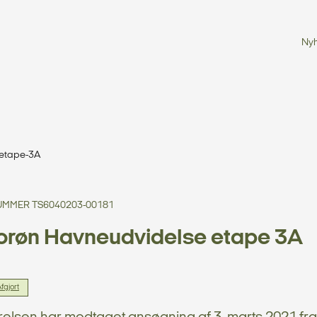
Ny
etape-3A
MMER TS6040203-00181
orøn Havneudvidelse etape 3A
fgjort