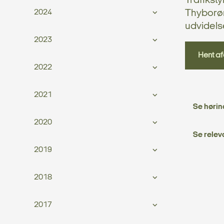
Trafikst
2024
Thyborøn
udvidels
2023
Hent af
2022
2021
Se hørin
2020
Se relev
2019
2018
2017