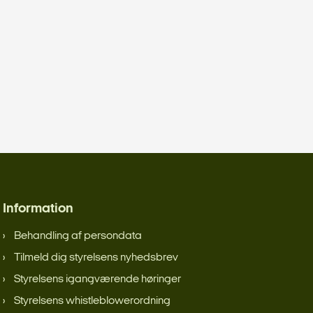
Information
Behandling af persondata
Tilmeld dig styrelsens nyhedsbrev
Styrelsens igangværende høringer
Styrelsens whistleblowerordning