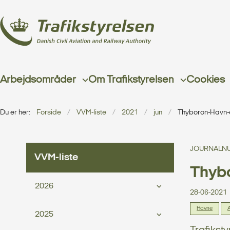
Arbejdsområder
Om Trafikstyrelsen
Cookies
Du er her:
Forside
VVM-liste
2021
jun
Thyboron-Havn-
JOURNALNU
VVM-liste
Thyb
2026
28-06-2021
Havne
A
2025