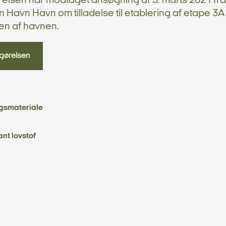
yrelsen har modtaget ansøgning af 3. marts 2021 fra
 Havn Havn om tilladelse til etablering af etape 3A 
en af havnen.
gørelsen
gsmateriale
ant lovstof