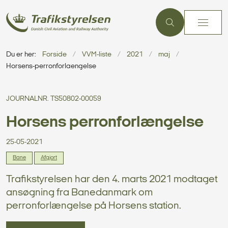
Du er her:
Forside
VVM-liste
2021
maj
Horsens-perronforlaengelse
JOURNALNR. TS50802-00059
Horsens perronforlængelse
25-05-2021
Bane
Afgjort
Trafikstyrelsen har den 4. marts 2021 modtaget
ansøgning fra Banedanmark om
perronforlængelse på Horsens station.