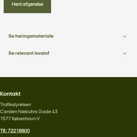
Hent afgørelse
Se høringsmateriale
Se relevant lovstof
Kontakt
Trafikstyrelsen
Carsten Niebuhrs Gade 43
1577 København V
Tlf.: 72218800