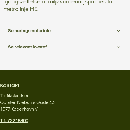
igangsættelse af miljøvurderingsproces for
metrolinje M5.
Se høringsmateriale
Se relevant lovstof
Kontakt
Trafikstyrelsen
Carsten Niebuhrs Gade 43
1577 København V
Tlf.: 72218800