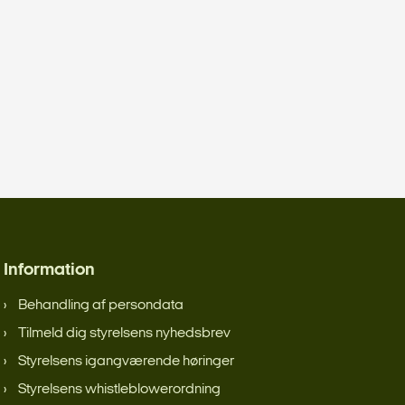
Information
Behandling af persondata
Tilmeld dig styrelsens nyhedsbrev
Styrelsens igangværende høringer
Styrelsens whistleblowerordning