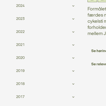
2024
Formålet
færdes m
2023
cykelsti 
forholde
2022
mellem J
2021
Se hørin
2020
Se relev
2019
2018
2017