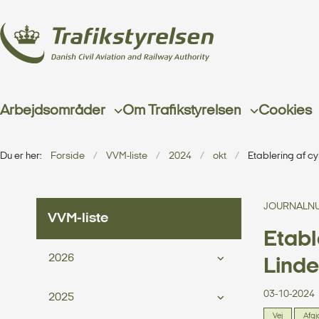
Arbejdsområder
Om Trafikstyrelsen
Cookies
Du er her:
Forside
VVM-liste
2024
okt
Etablering af cy
JOURNALNU
VVM-liste
Etabl
2026
Linde
03-10-2024
2025
Vej
Afgj