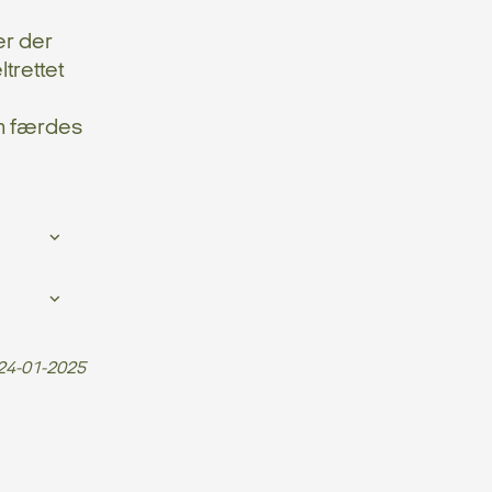
er der
trettet
om færdes
24-01-2025