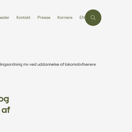
heder
Kontakt
Presse
Karriere
EN
ingsordning mv ved uddannelse af lokomotivfoerere
 og
 af