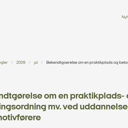
Ny
egler
2009
jul
Bekendtgoerelse om en praktikplads og betal
dtgørelse om en praktikplads-
ingsordning mv. ved uddannelse
otivførere