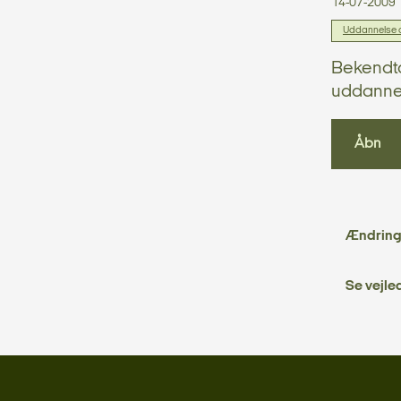
14-07-2009
Uddannelse og
Bekendtg
uddannel
Åbn
Ændring
Se vejle