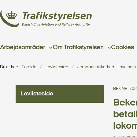
Arbejdsområder
Om Trafikstyrelsen
Cookies
Du er her:
Forside
Lovlisteside
Jernbanesikkerhed - Love og r
BEK NR. 706
Lovlisteside
Beken
betal
lokom