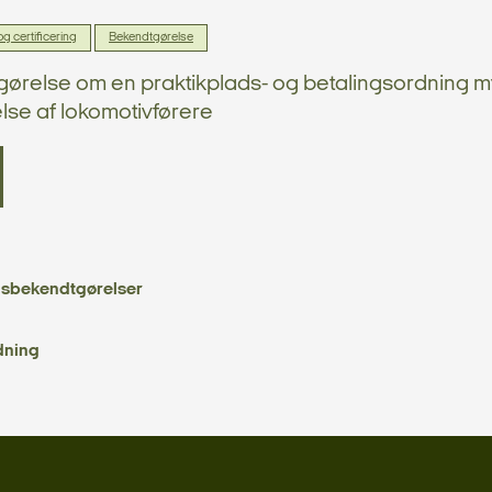
 certificering
Bekendtgørelse
ørelse om en praktikplads- og betalingsordning m
se af lokomotivførere
sbekendtgørelser
dning