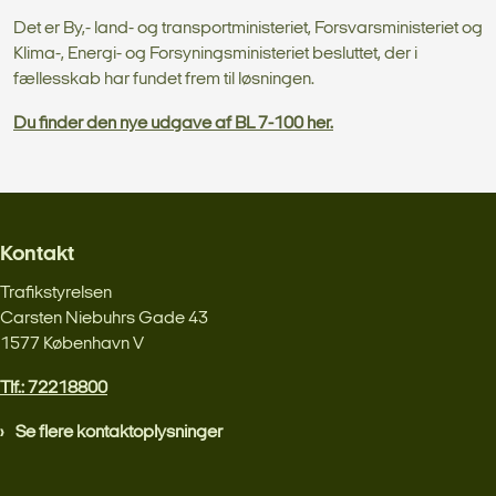
Det er By,- land- og transportministeriet, Forsvarsministeriet og
Klima-, Energi- og Forsyningsministeriet besluttet, der i
fællesskab har fundet frem til løsningen.
Du finder den nye udgave af BL 7-100 her.
Kontakt
Trafikstyrelsen
Carsten Niebuhrs Gade 43
1577 København V
Tlf.: 72218800
Se flere kontaktoplysninger