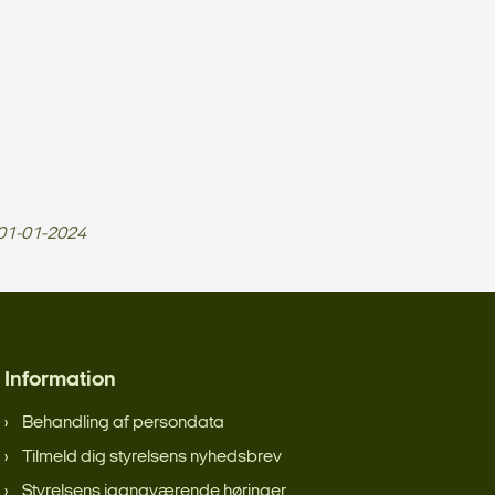
01-01-2024
Information
Behandling af persondata
Tilmeld dig styrelsens nyhedsbrev
Styrelsens igangværende høringer