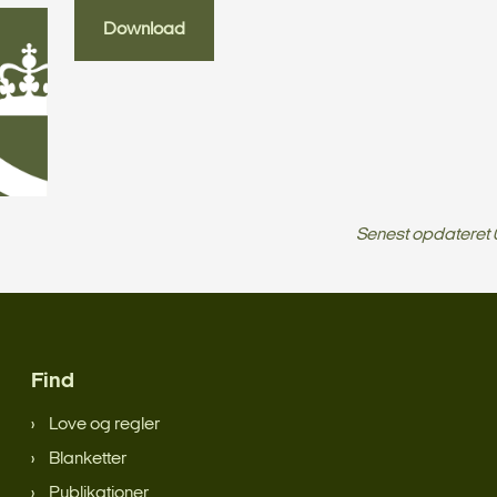
Download
Senest opdateret
Find
Love og regler
Blanketter
Publikationer