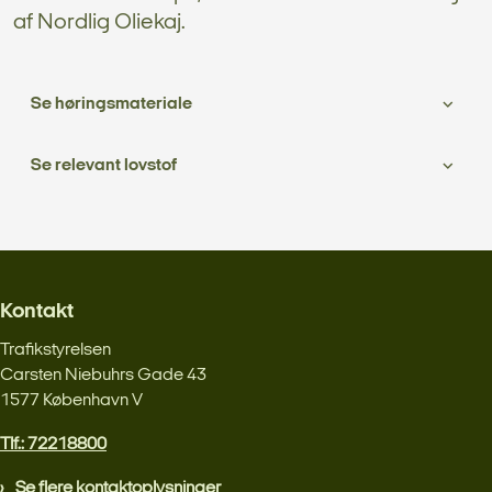
af Nordlig Oliekaj.
Se høringsmateriale
Se relevant lovstof
Kontakt
Trafikstyrelsen
Carsten Niebuhrs Gade 43
1577 København V
Tlf.: 72218800
Se flere kontaktoplysninger