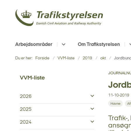
Arbejdsområder
Om Trafikstyrelsen
Du er her:
Forside
VVM-liste
2019
okt
Jordbun
JOURNALNU
VVM-liste
Jord
11-10-2019
2026
Havne
Af
2025
Trafik-
2024
ansøgn