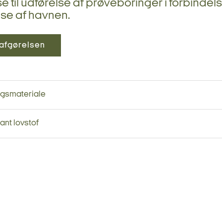
lse til udførelse af prøveboringer i forbinde
se af havnen.
afgørelsen
ngsmateriale
ant lovstof