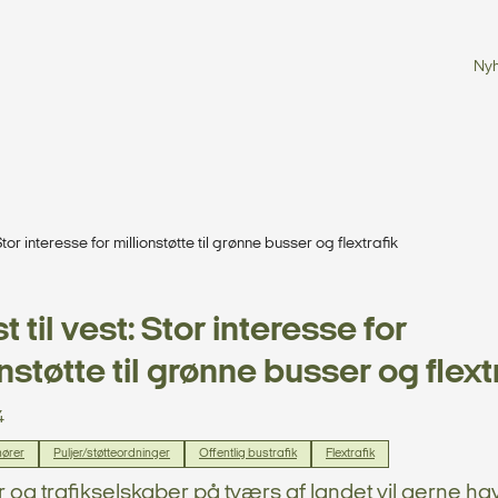
Ny
 Stor interesse for millionstøtte til grønne busser og flextrafik
t til vest: Stor interesse for
nstøtte til grønne busser og flext
4
nører
Puljer/støtteordninger
Offentlig bustrafik
Flextrafik
 og trafikselskaber på tværs af landet vil gerne hav