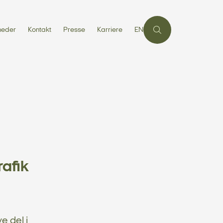
heder
Kontakt
Presse
Karriere
EN
rafik
e del i