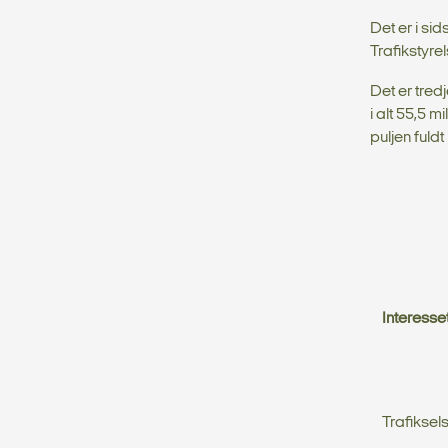
Det er i si
Trafikstyre
Det er tredj
i alt 55,5 m
puljen fuld
Interesse
Trafiksel