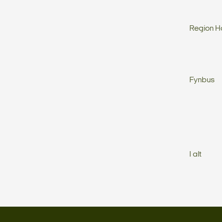
Region H
Fynbus
I alt