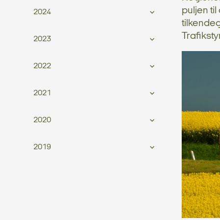
puljen ti
2024
tilkendeg
Trafikst
2023
2022
2021
2020
2019