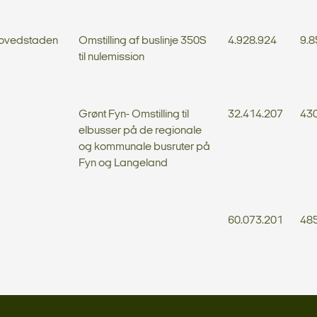
ovedstaden
Omstilling af buslinje 350S
4.928.924
9.8
til nulemission
Grønt Fyn- Omstilling til
32.414.207
430
elbusser på de regionale
og kommunale busruter på
Fyn og Langeland
60.073.201
485