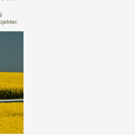
g
jekter.