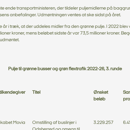
dste ende transportministeren, der tildeler puljemidlerne på baggru
lsens anbefalinger. Udmøntningen ventes at ske sidst på året.
e år i træk, at der uddeles midler fra den grønne pulje. I 2022 blev 
illioner kroner, mens beløbet sidste år var 73,5 millioner kroner. Be
t udmøntet.
Pulje til grønne busser og grøn flextrafik 2022-26, 3. runde
tilkendegiver
Titel
Ønsket
Sam
beløb
pro
skabet Movia
Omstilling af buslinjer i
3.229.257
6.4
Odsherred og omegn til