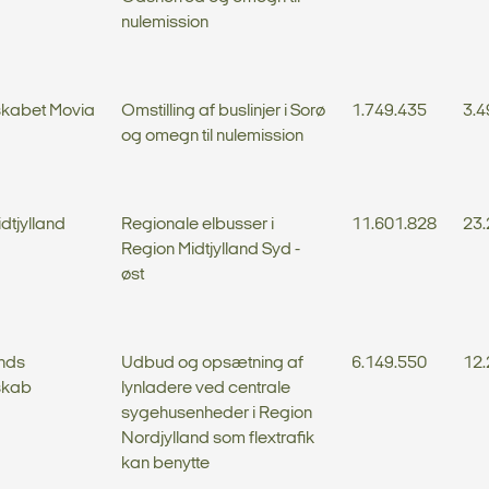
nulemission
skabet Movia
Omstilling af buslinjer i Sorø
1.749.435
3.4
og omegn til nulemission
dtjylland
Regionale elbusser i
11.601.828
23.
Region Midtjylland Syd -
øst
ands
Udbud og opsætning af
6.149.550
12.
skab
lynladere ved centrale
sygehusenheder i Region
Nordjylland som flextrafik
kan benytte