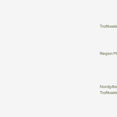
Trafiksel
Region Mi
Nordjyll
Trafiksel