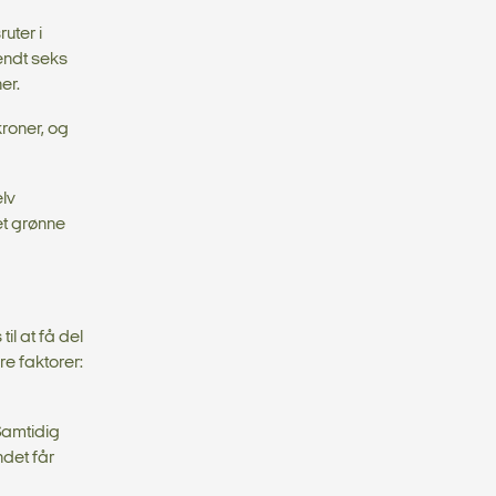
uter i
sendt seks
er.
kroner, og
elv
et grønne
il at få del
re faktorer:
 Samtidig
ndet får