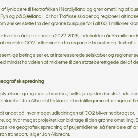
 lynladere til flextrafikken i Nordjylland og grøn omstilling af busr
 Fyn og på Sjælland. I år har Trafikselskaber og regioner i alt ind
om ønsker støtte fra den grønne buspulje for i alt 60,1 millioner kron
 afsættes årligt i perioden 2022-2026, indeholder i år 55 millioner 
 at mindske CO2-udledningen fra regionale busruter og flextrafik.
sentlige betingelser er, at interesserede selskaber og regioner s
d mindst halvdelen af midlerne til den støtteberettigede del af d
geografisk spredning
styrelsen i gang med at vurdere, hvilke projekter der skal indstilles t
Kontorchef Jan Albrecht forklarer, at indstillingerne afhænger af fle
ndt andet på, hvor meget udledningen af CO2 bliver nedbragt pr.
ne, og hvor meget projektet kan bidrage til den grønne omstilling.
 at sikre geografisk spredning af puljemidlerne, så flere dele af la
øn transport,” siger Jan Albrecht.