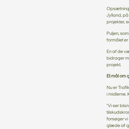
Opsætning af
Jylland, på
projekter, s
Puljen, som
formålet er
En af de væ
bidrager me
projekt.
Et mål om 
Nu er Trafik
i midlerne. 
”Vi ser bla
tilskudskro
forsøger vi
glæde af gr