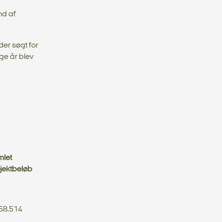
nd af
der søgt for
gge år blev
let
jektbeløb
58.514