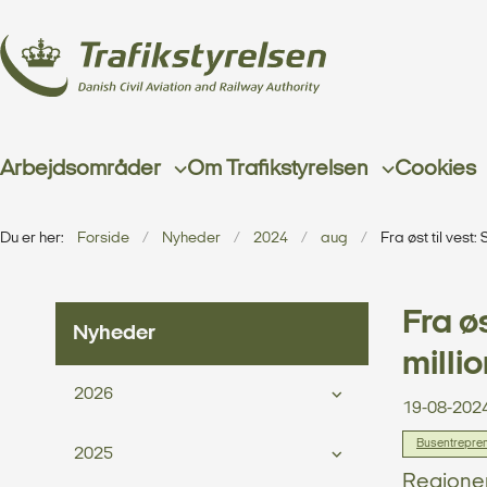
Arbejdsområder
Om Trafikstyrelsen
Cookies
Du er her:
Forside
Nyheder
2024
aug
Fra øst til vest:
Fra øs
Nyheder
millio
2026
19-08-202
Busentrepre
2025
Regioner