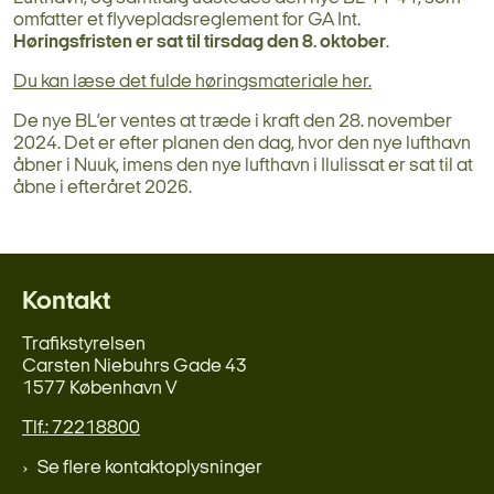
omfatter et flyvepladsreglement for GA Int.
Høringsfristen er sat til tirsdag den 8. oktober
.
Du kan læse det fulde høringsmateriale her.
De nye BL’er ventes at træde i kraft den 28. november
2024. Det er efter planen den dag, hvor den nye lufthavn
åbner i Nuuk, imens den nye lufthavn i Ilulissat er sat til at
åbne i efteråret 2026.
Kontakt
Trafikstyrelsen
Carsten Niebuhrs Gade 43
1577 København V
Tlf.: 72218800
Se flere kontaktoplysninger