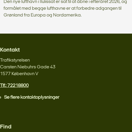
Den nye lufthavn i Ilulissat er sat til at åbne i efteråret 2026, og
formålet med begge lufthavne er at forbedre adgangen til
Grønland fra Europa og Nordamerika.
Kontakt
Trafikstyrelsen
Carsten Niebuhrs Gade 43
1577 København V
Tlf.: 72218800
Se flere kontaktoplysninger
Find