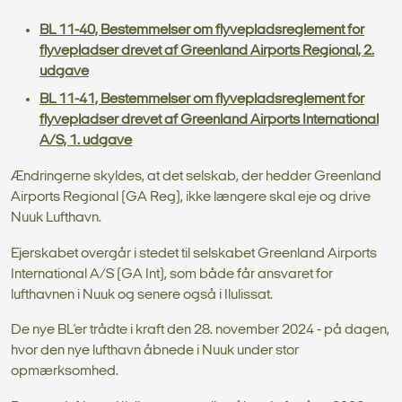
BL 11-40, Bestemmelser om flyvepladsreglement for
flyvepladser drevet af Greenland Airports Regional, 2.
udgave
BL 11-41, Bestemmelser om flyvepladsreglement for
flyvepladser drevet af Greenland Airports International
A/S, 1. udgave
Ændringerne skyldes, at det selskab, der hedder Greenland
Airports Regional (GA Reg), ikke længere skal eje og drive
Nuuk Lufthavn.
Ejerskabet overgår i stedet til selskabet Greenland Airports
International A/S (GA Int), som både får ansvaret for
lufthavnen i Nuuk og senere også i Ilulissat.
De nye BL’er trådte i kraft den 28. november 2024 - på dagen,
hvor den nye lufthavn åbnede i Nuuk under stor
opmærksomhed.