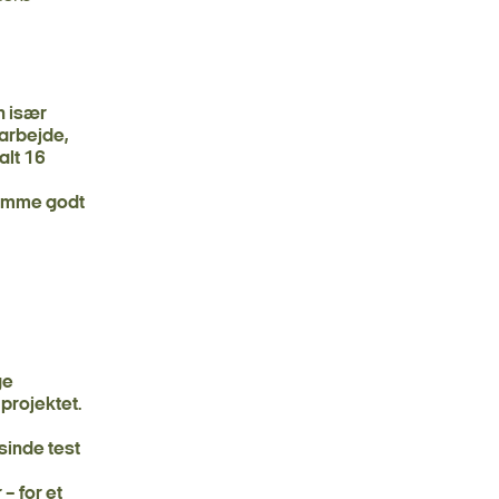
n især
 arbejde,
alt 16
komme godt
ge
projektet.
sinde test
– for et