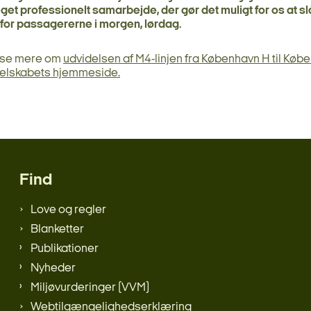
et professionelt samarbejde, der gør det muligt for os at s
 for passagererne i morgen, lørdag.
æse mere om
udvidelsen af M4-linjen fra København H til Køb
elskabets hjemmeside.
Find
Love og regler
Blanketter
Publikationer
Nyheder
Miljøvurderinger (VVM)
Webtilgængelighedserklæring