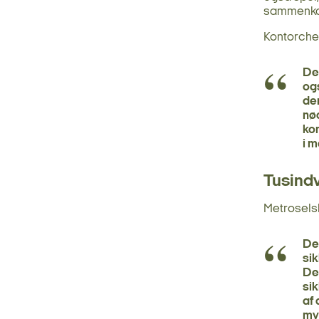
sammenkob
Kontorchef
De
ogs
der
nø
ko
i m
Tusindv
Metroselsk
De
sik
Der
si
af 
my