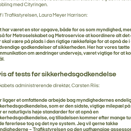
ling med Cityringen.
 i Trafikstyrelsen, Laura Meyer Harrison:
t har været en stor opgave, både for os som myndighed, me
å for Metroselskabet og Metroservice at koordinere alt det
 skal være på plads i den rigtige rækkefølge for at opnå de i 
dvendige godkendelser af sikkerheden. Her har vores tætte
mmunikation om ændringer undervejs, været vigtige for at 
ål.
is af tests før sikkerhedsgodkendelse
abets administrerende direktør, Carsten Riis:
r ligger et omfattende arbejde bag myndighedernes endeli
kerhedsgodkendelse, som er den sidste, vigtige milepæl på 
 er naturligvis høje standarder for at opnå en
kkerhedsgodkendelse, og tilladelsen kommer efter mange tu
de førerløse tog og det nye system. Jeg vil gerne takke
ndighederne – Trafikstyrelsen og den uafhængige assessor 