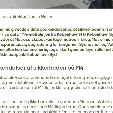
elsens direktør, Nanna Møller:
har nu givet de sidste godkendelser på at sikkerheden er i o
 nye del af M4-metrolinjen fra København H til København Sy
yder at Metroselskabet kan tage metroen i brug. Metrolinjen 
ansportmæssig opgradering for borgerne i Sydhavnen og Val
minutter kan komme hurtigt og sikkert gennem byen eller ud ti
afikknudepunkt København Syd.
kendelser af sikkerheden på M4
troselskabet efterhånden har meget erfaring med at bygge
r og metrostationer i Hovedstaden, så har det været ganske
 at få udvidelsen af M4-linjen klar og godkendt inden start de
elsen har nemlig ikke bare skulle godkende Metroselskabets
e ansøgning om at tage M4-linjen i brug. Godkendelserne o
 tunnelkonstruktioner, nødskakte, fem stationer og den it-tekn