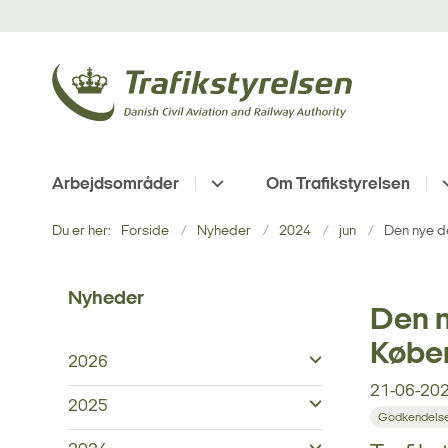
Arbejdsområder
Om Trafikstyrelsen
Du er her:
Forside
Nyheder
2024
jun
Den nye de
Nyheder
Den n
Købe
2026
21-06-20
2025
Godkendelse 