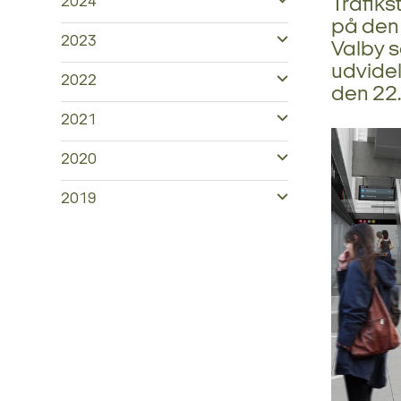
Trafiks
2024
på den 
2023
Valby 
udvidel
2022
den 22. 
2021
2020
2019