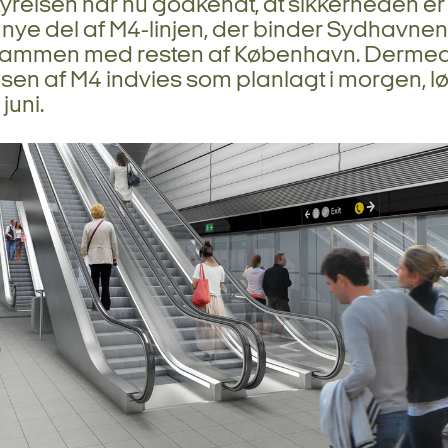
tyrelsen har nu godkendt, at sikkerheden er
nye del af M4-linjen, der binder Sydhavne
sammen med resten af København. Derme
sen af M4 indvies som planlagt i morgen, 
juni.