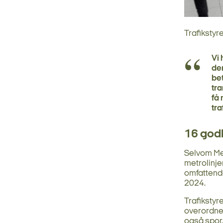
Trafikstyr
Vi 
den
bet
tr
få 
tr
16 god
Selvom Me
metrolinje
omfattende
2024.
Trafikstyr
overordned
også spor,