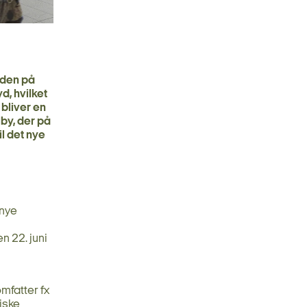
rden på
d, hvilket
bliver en
by, der på
l det nye
 nye
n 22. juni
mfatter fx
iske