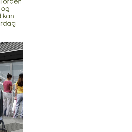
 i orden
n og
d kan
lørdag