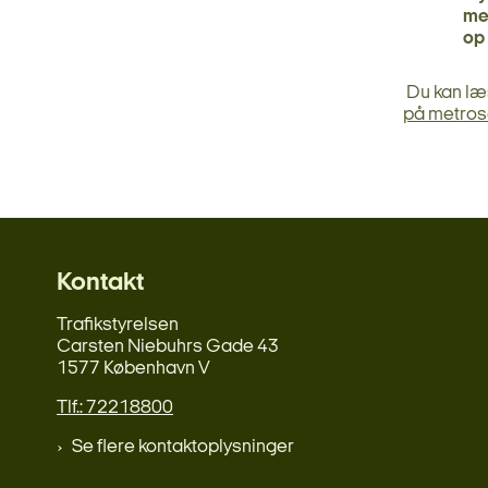
meg
op
Du kan l
på metros
Kontakt
Trafikstyrelsen
Carsten Niebuhrs Gade 43
1577 København V
Tlf.: 72218800
Se flere kontaktoplysninger