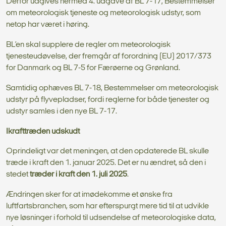
Derfor udgives hermed 4. udgave af BL 7-17, Bestemmelser
om meteorologisk tjeneste og meteorologisk udstyr, som
netop har været i høring.
BL’en skal supplere de regler om meteorologisk
tjenesteudøvelse, der fremgår af forordning (EU) 2017/373
for Danmark og BL 7-5 for Færøerne og Grønland.
Samtidig ophæves BL 7-18, Bestemmelser om meteorologisk
udstyr på flyvepladser, fordi reglerne for både tjenester og
udstyr samles i den nye BL 7-17.
Ikrafttræden udskudt
Oprindeligt var det meningen, at den opdaterede BL skulle
træde i kraft den 1. januar 2025. Det er nu ændret, så den i
stedet
træder i kraft den 1. juli 2025
.
Ændringen sker for at imødekomme et ønske fra
luftfartsbranchen, som har efterspurgt mere tid til at udvikle
nye løsninger i forhold til udsendelse af meteorologiske data,