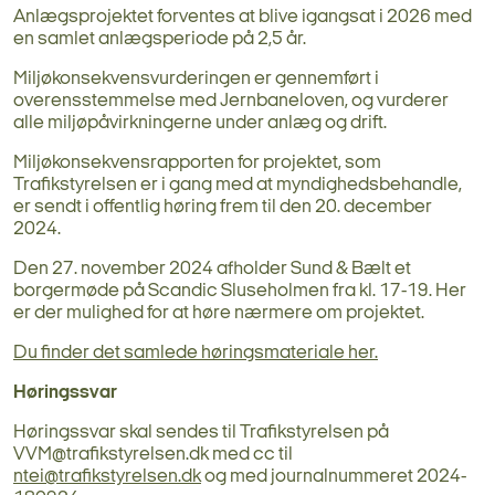
Anlægsprojektet forventes at blive igangsat i 2026 med
en samlet anlægsperiode på 2,5 år.
Miljøkonsekvensvurderingen er gennemført i
overensstemmelse med Jernbaneloven, og vurderer
alle miljøpåvirkningerne under anlæg og drift.
Miljøkonsekvensrapporten for projektet, som
Trafikstyrelsen er i gang med at myndighedsbehandle,
er sendt i offentlig høring frem til den 20. december
2024.
Den 27. november 2024 afholder Sund & Bælt et
borgermøde på Scandic Sluseholmen fra kl. 17-19. Her
er der mulighed for at høre nærmere om projektet.
Du finder det samlede høringsmateriale her.
Høringssvar
Høringssvar skal sendes til Trafikstyrelsen på
VVM@trafikstyrelsen.dk med cc til
ntei@trafikstyrelsen.dk
og med journalnummeret 2024-