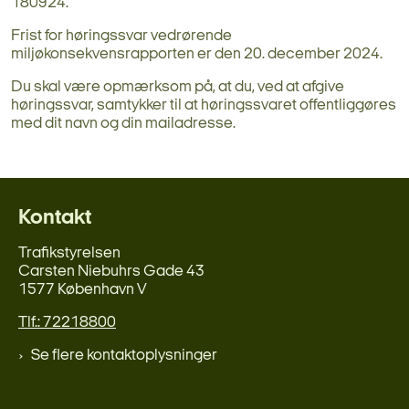
180924.
Frist for høringssvar vedrørende
miljøkonsekvensrapporten er den 20. december 2024.
Du skal være opmærksom på, at du, ved at afgive
høringssvar, samtykker til at høringssvaret offentliggøres
med dit navn og din mailadresse.
Kontakt
Trafikstyrelsen
Carsten Niebuhrs Gade 43
1577 København V
Tlf.: 72218800
Se flere kontaktoplysninger