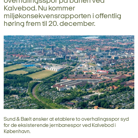
overhalingsspor på banen ved
Kalvebod. Nu kommer
miljøkonsekvensrapporten i offentlig
høring frem til 20. december.
Sund & Bælt ønsker at etablere to overhalingsspor syd
for de eksisterende jernbanespor ved Kalvebod i
København.