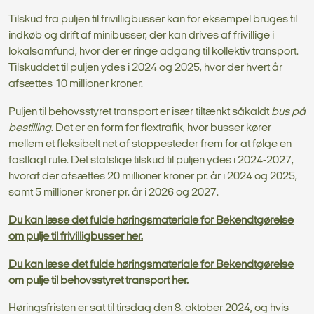
Tilskud fra puljen til frivilligbusser kan for eksempel bruges til
indkøb og drift af minibusser, der kan drives af frivillige i
lokalsamfund, hvor der er ringe adgang til kollektiv transport.
Tilskuddet til puljen ydes i 2024 og 2025, hvor der hvert år
afsættes 10 millioner kroner.
Puljen til behovsstyret transport er især tiltænkt såkaldt
bus på
bestilling
. Det er en form for flextrafik, hvor busser kører
mellem et fleksibelt net af stoppesteder frem for at følge en
fastlagt rute. Det statslige tilskud til puljen ydes i 2024-2027,
hvoraf der afsættes 20 millioner kroner pr. år i 2024 og 2025,
samt 5 millioner kroner pr. år i 2026 og 2027.
Du kan læse det fulde høringsmateriale for Bekendtgørelse
om pulje til frivilligbusser her.
Du kan læse det fulde høringsmateriale for Bekendtgørelse
om pulje til behovsstyret transport her.
Høringsfristen er sat til tirsdag den 8. oktober 2024, og hvis