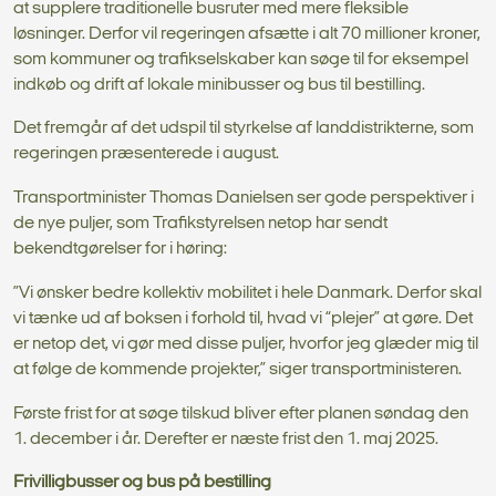
at supplere traditionelle busruter med mere fleksible
løsninger. Derfor vil regeringen afsætte i alt 70 millioner kroner,
som kommuner og trafikselskaber kan søge til for eksempel
indkøb og drift af lokale minibusser og bus til bestilling.
Det fremgår af det udspil til styrkelse af landdistrikterne, som
regeringen præsenterede i august.
Transportminister Thomas Danielsen ser gode perspektiver i
de nye puljer, som Trafikstyrelsen netop har sendt
bekendtgørelser for i høring:
”Vi ønsker bedre kollektiv mobilitet i hele Danmark. Derfor skal
vi tænke ud af boksen i forhold til, hvad vi “plejer” at gøre. Det
er netop det, vi gør med disse puljer, hvorfor jeg glæder mig til
at følge de kommende projekter,” siger transportministeren.
Første frist for at søge tilskud bliver efter planen søndag den
1. december i år. Derefter er næste frist den 1. maj 2025.
Frivilligbusser og bus på bestilling