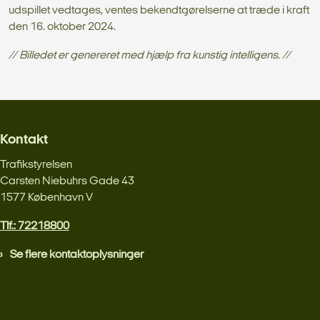
udspillet vedtages, ventes bekendtgørelserne at træde i kraft
den 16. oktober 2024.
// Billedet er genereret med hjælp fra kunstig intelligens. //
Kontakt
Trafikstyrelsen
Carsten Niebuhrs Gade 43
1577 København V
Tlf.: 72218800
Se flere kontaktoplysninger