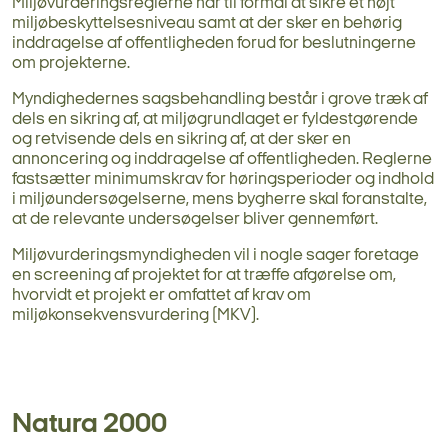
Miljøvurderingsreglerne har til formål at sikre
et højt
miljøbeskyttelsesniveau
samt at der sker en behørig
inddragelse af offentligheden forud for beslutningerne
om projekterne.
Myndighedernes sagsbehandling består i grove træk af
dels en sikring af, at miljøgrundlaget er fyldestgørende
og retvisende dels en sikring af, at der sker en
annoncering og inddragelse af offentligheden. Reglerne
fastsætter minimumskrav for høringsperioder og indhold
i miljøundersøgelserne, mens bygherre skal foranstalte,
at de relevante undersøgelser bliver gennemført.
Miljøvurderingsmyndigheden vil i nogle sager foretage
en screening af projektet for at træffe afgørelse om,
hvorvidt et projekt er omfattet af krav om
miljøkonsekvensvurdering (MKV).
Natura 2000