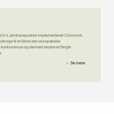
 EU's 4. jernbanepakke implementeret i Danmark.
idrage til at åbne den europæiske
t konkurrence og dermed skabe et Single
.
Se mere