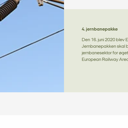
4. jernbanepakke
Den 16. juni 2020 blev
Jernbanepakken skal b
jernbanesektor for øge
European Railway Area