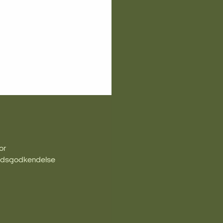
or
redsgodkendelse