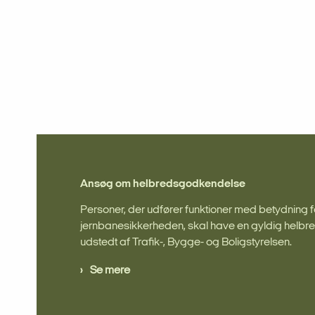
Ansøg om helbredsgodkendelse
Personer, der udfører funktioner med betydning f
jernbanesikkerheden, skal have en gyldig helb
udstedt af Trafik-, Bygge- og Boligstyrelsen.
Se mere