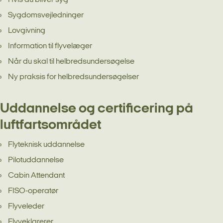
Sygdomsvejledninger
Lovgivning
Information til flyvelæger
Når du skal til helbredsundersøgelse
Ny praksis for helbredsundersøgelser
Uddannelse og certificering på
luftfartsområdet
Flyteknisk uddannelse
Pilotuddannelse
Cabin Attendant
FISO-operatør
Flyveleder
Flyveklarerer