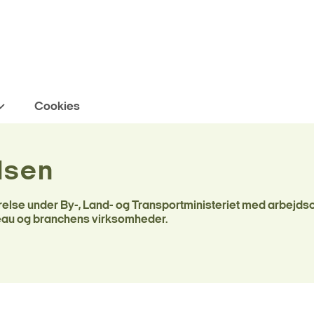
Cookies
lsen
yrelse under By-, Land- og Transportministeriet med arbejds
veau og branchens virksomheder.