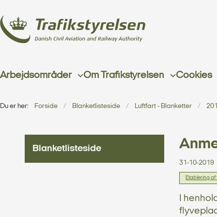
Arbejdsområder
Om Trafikstyrelsen
Cookies
Du er her:
Forside
Blanketlisteside
Luftfart - Blanketter
20
Anmel
Blanketlisteside
31-10-2019
Etablering af
I henhold
flyveplad