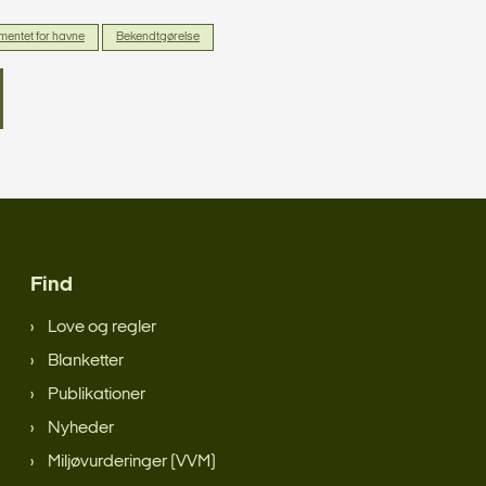
entet for havne
Bekendtgørelse
Find
Love og regler
Blanketter
Publikationer
Nyheder
Miljøvurderinger (VVM)