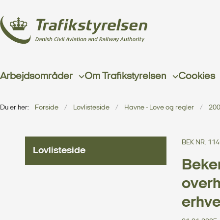
Arbejdsområder
Om Trafikstyrelsen
Cookies
Du er her:
Forside
Lovlisteside
Havne - Love og regler
20
BEK NR. 114
Lovlisteside
Beken
overh
erhv