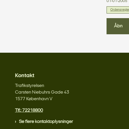
01-01-2005
Ordensreglem
Åbn
Kontakt
Trafikstyrelsen
Carsten Niebuhrs Gade 43
1577 København V
Tlf.: 72218800
Se flere kontaktoplysninger