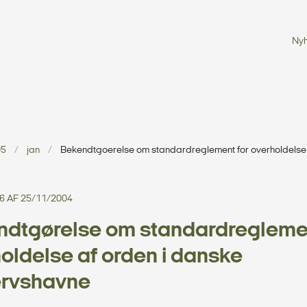
Ny
05
jan
Bekendtgoerelse om standardreglement for overholdelse 
6 AF 25/11/2004
dtgørelse om standardreglemen
oldelse af orden i danske
ervshavne