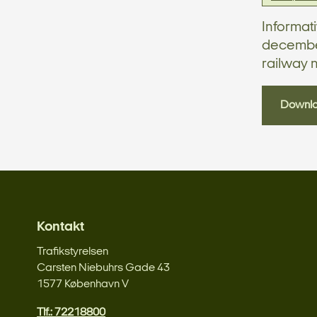
Informati
december
railway 
Downl
Kontakt
Trafikstyrelsen
Carsten Niebuhrs Gade 43
1577 København V
Tlf.: 72218800