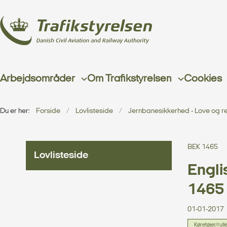
Arbejdsområder
Om Trafikstyrelsen
Cookies
Du er her:
Forside
Lovlisteside
Jernbanesikkerhed - Love og r
BEK 1465
Lovlisteside
Engli
1465 
01-01-2017
Køretøjer/rul