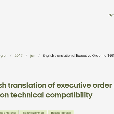
Ny
egler
2017
jan
English translation of Executive Order no 1465
sh translation of executive order 
on technical compatibility
lende materiel
Banevirksomhed
Bekendtgørelse