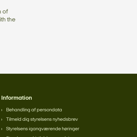
h of
th the
Information
Behandling af persondata
Tilmeld dig styrelsens nyhedsbrev
Styrelsens igangværende høringer