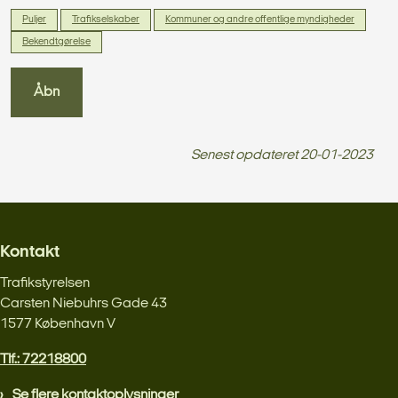
Puljer
Trafikselskaber
Kommuner og andre offentlige myndigheder
Bekendtgørelse
Åbn
Senest opdateret
20-01-2023
Kontakt
Trafikstyrelsen
Carsten Niebuhrs Gade 43
1577 København V
Tlf.: 72218800
Se flere kontaktoplysninger