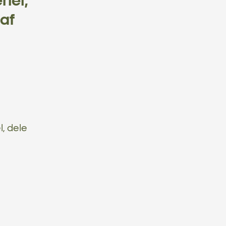
iel,
 af
l, dele