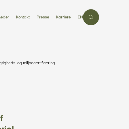
heder
Kontakt
Presse
Karriere
EN
igheds- og miljoecertificering
f