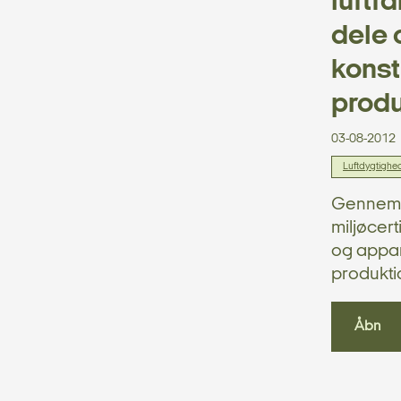
luftf
dele 
konst
produ
03-08-2012
Luftdygtighe
Gennemfø
miljøcert
og appara
produkti
Åbn