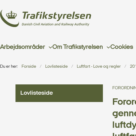
Arbejdsområder
Om Trafikstyrelsen
Cookies
Du er her:
Forside
Lovlisteside
Luftfart - Love og regler
20
FORORDNING
Lovlisteside
Foror
genn
luftd