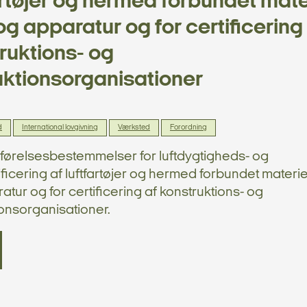
artøjer og hermed forbundet mater
og apparatur og for certificering
ruktions- og
ktionsorganisationer
d
International lovgivning
Værksted
Forordning
relsesbestemmelser for luftdygtigheds- og
ificering af luftfartøjer og hermed forbundet materie
tur og for certificering af konstruktions- og
onsorganisationer.