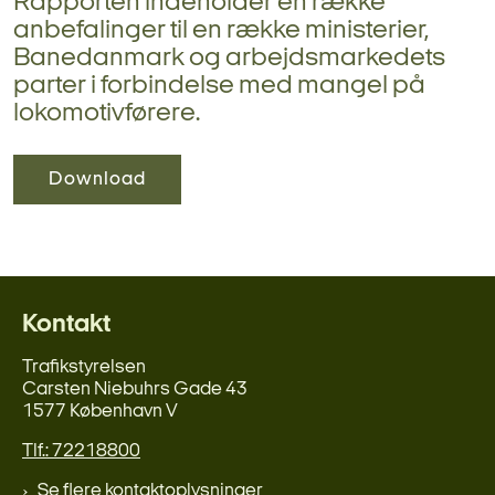
Rapporten indeholder en række
anbefalinger til en række ministerier,
Banedanmark og arbejdsmarkedets
parter i forbindelse med mangel på
lokomotivførere.
Download
Kontakt
Trafikstyrelsen
Carsten Niebuhrs Gade 43
1577 København V
Tlf.: 72218800
Se flere kontaktoplysninger