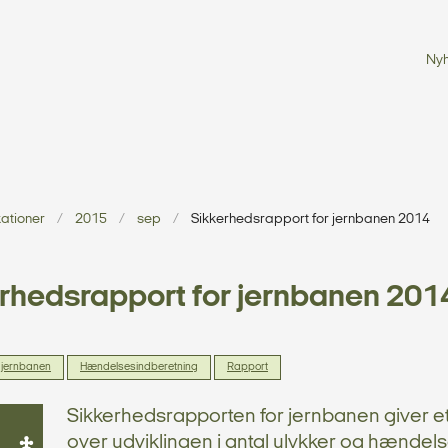
Ny
ationer
2015
sep
Sikkerhedsrapport for jernbanen 2014
rhedsrapport for jernbanen 201
 jernbanen
Hændelsesindberetning
Rapport
Sikkerhedsrapporten for jernbanen giver et
over udviklingen i antal ulykker og hændel