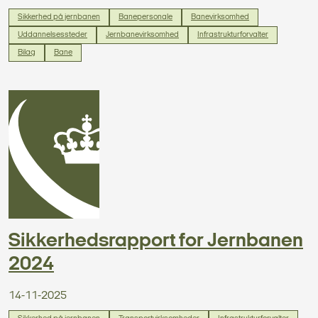
Sikkerhed på jernbanen
Banepersonale
Banevirksomhed
Uddannelsessteder
Jernbanevirksomhed
Infrastrukturforvalter
Bilag
Bane
Sikkerhedsrapport for Jernbanen
2024
14-11-2025