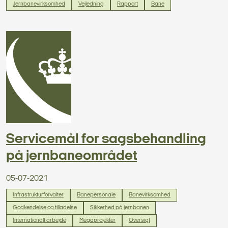
Jernbanevirksomhed
Vejledning
Rapport
Bane
Servicemål for sagsbehandling
på jernbaneområdet
05-07-2021
Infrastrukturforvalter
Banepersonale
Banevirksomhed
Godkendelse og tilladelse
Sikkerhed på jernbanen
Internationalt arbejde
Megaprojekter
Oversigt