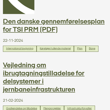
Den danske gennemførelsesplan
for TSI PRM (PDF)
22-11-2024
International lovgivning
Køretøjer/rullende materiel
Plan
Bane
Vejledning om
ibrugtagningstilladelse for
delsystemer i
jernbaneinfrastrukturen
21-02-2024
Godkendelse og tilladelse
Megaprojekter
Infrastrukturforvalter