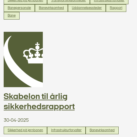
Sikkerhed på jernbanen
Transportvirksomheder
Infrastrukturforvalter
Banepersonale
Banevirksomhed
Uddannelsessteder
Rapport
Bane
Skabelon til årlig
sikkerhedsrapport
30-04-2025
Sikkerhed på jernbanen
Infrastrukturforvalter
Banevirksomhed