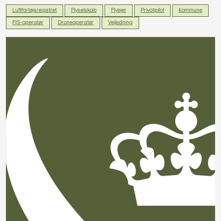
Luftfartøjsregistret
Flyselskab
Flyejer
Privatpilot
Kommune
FIS-operatør
Droneoperatør
Vejledning