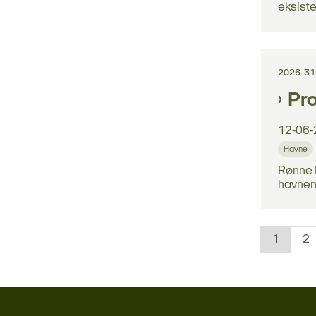
eksiste
2026-3
Pr
12-06-
Havne
Rønne 
havnen,
1
2