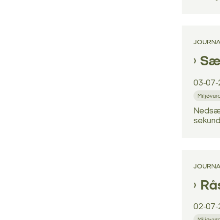
JOURNA
Sæn
03-07-
Miljøvur
Nedsænk
sekundæ
JOURNA
Rås
02-07-