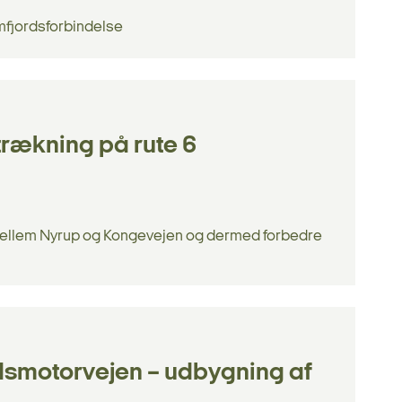
imfjordsforbindelse
trækning på rute 6
 mellem Nyrup og Kongevejen og dermed forbedre
ndsmotorvejen – udbygning af