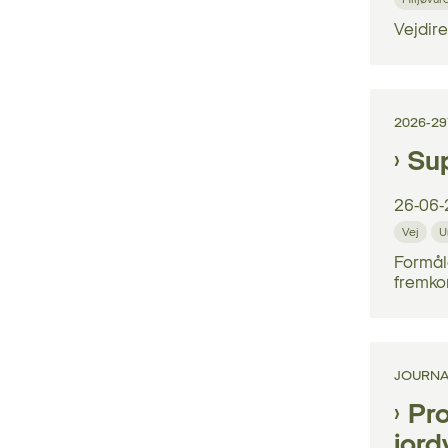
Miljøvur
Vejdire
2026-2
Sup
26-06-
Vej
U
Formål
fremko
JOURNA
Pro
jord