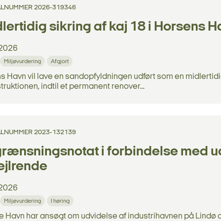
LNUMMER 2026-319346
lertidig sikring af kaj 18 i Horsens 
2026
Miljøvurdering
Afgjort
 Havn vil lave en sandopfyldningen udført som en midlertidig
truktionen, indtil et permanent renover...
LNUMMER 2023-132139
rænsningsnotat i forbindelse med 
ejlrende
2026
Miljøvurdering
I høring
Havn har ansøgt om udvidelse af industrihavnen på Lindø og