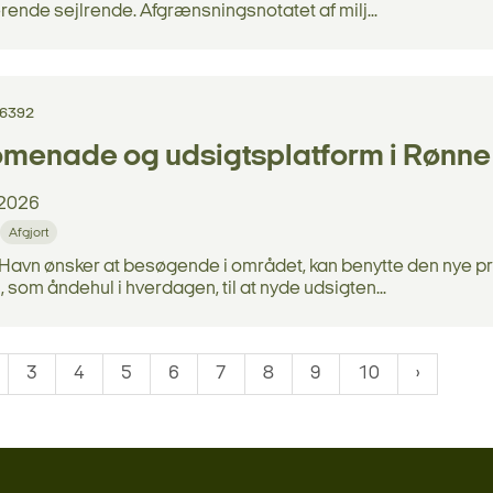
rende sejlrende. Afgrænsningsnotatet af milj...
16392
omenade og udsigtsplatform i Rønn
2026
Afgjort
Havn ønsker at besøgende i området, kan benytte den nye pr
 som åndehul i hverdagen, til at nyde udsigten...
3
4
5
6
7
8
9
10