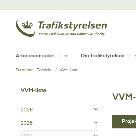
Arbejdsområder
Om Trafikstyrelsen
Du er her:
Forside
VVM-liste
VVM-liste
VVM-l
2026
Proje
2025