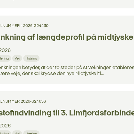
LNUMMER - 2026-324430
kning af længdeprofil på midtjyske 
2026
dering
Vej
I høring
ningen betyder, at der to steder på strækningen etableres 
re veje, der skal krydse den nye Midtjyske M...
LNUMMER 2026-324653
tofindvinding til 3. Limfjordsforbind
2026