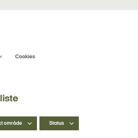
Cookies
iste
kt område
Status