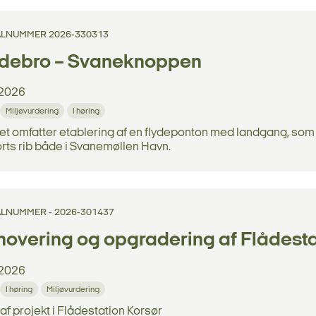
LNUMMER 2026-330313
ydebro – Svaneknoppen
2026
Miljøvurdering
I høring
et omfatter etablering af en flydeponton med landgang, som
rts rib både i Svanemøllen Havn.
LNUMMER - 2026-301437
overing og opgradering af Flådesta
2026
I høring
Miljøvurdering
af projekt i Flådestation Korsør