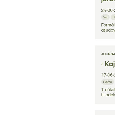
24-06-
Vej
I
Formål
at udby
JOURNA
Kaj
17-06-
Havne
Trafiks
tilladel