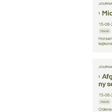
JOURNA
Mid
15-06-
Havne
Horsens
kajkons
JOURNA
Afg
ny s
15-06-
Havne
Odense 