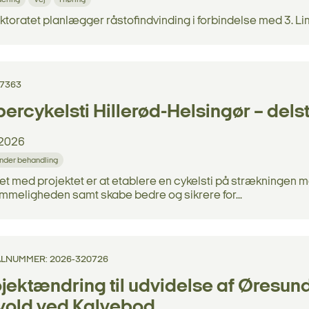
dering
Vej
I høring
ktoratet planlægger råstofindvinding i forbindelse med 3. L
97363
ercykelsti Hillerød-Helsingør – dels
2026
nder behandling
et med projektet er at etablere en cykelsti på strækningen
mmeligheden samt skabe bedre og sikrere for...
LNUMMER: 2026-320726
jektændring til udvidelse af Øresu
vold ved Kalvebod