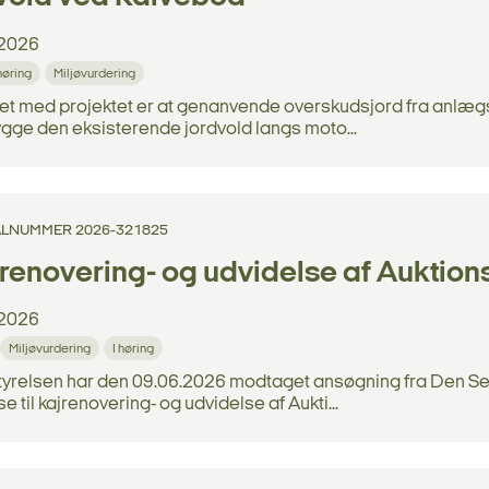
2026
 høring
Miljøvurdering
et med projektet er at genanvende overskudsjord fra anlægs
gge den eksisterende jordvold langs moto...
LNUMMER 2026-321825
renovering- og udvidelse af Auktion
2026
Miljøvurdering
I høring
tyrelsen har den 09.06.2026 modtaget ansøgning fra Den Sel
se til kajrenovering- og udvidelse af Aukti...