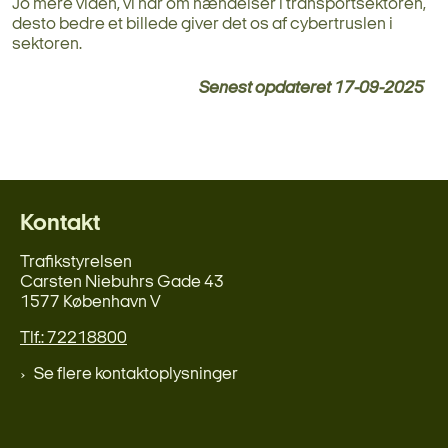
Jo mere viden, vi har om hændelser i transportsektoren,
desto bedre et billede giver det os af cybertruslen i
sektoren.
Senest opdateret
17-09-2025
Kontakt
Trafikstyrelsen
Carsten Niebuhrs Gade 43
1577 København V
Tlf.: 72218800
Se flere kontaktoplysninger