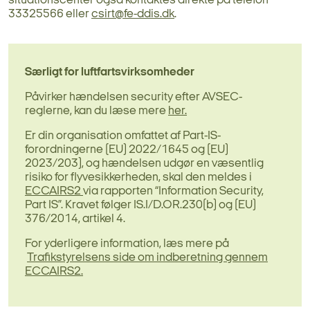
situationscenter også kontaktes direkte på telefon
33325566 eller
csirt@fe-ddis.dk
.
Særligt for luftfartsvirksomheder
Påvirker hændelsen security efter AVSEC-
reglerne, kan du læse mere
her
.
Er din organisation omfattet af Part-IS-
forordningerne (EU) 2022/1645 og (EU)
2023/203), og hændelsen udgør en væsentlig
risiko for flyvesikkerheden, skal den meldes i
ECCAIRS2
via rapporten “Information Security,
Part IS”. Kravet følger IS.I/D.OR.230(b) og (EU)
376/2014, artikel 4.
For yderligere information, læs mere på
Trafikstyrelsens side om indberetning gennem
ECCAIRS2.