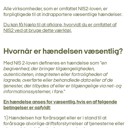
Alle virksomheder, som er omfattet NIS2-loven, er
forpligtigede til at indrapportere væsentlige hændelser.
Du kan få hjælp til at afklare, hvorvidt du er omfattet af
NIS2 ved at bruge dette værktøj.
Hvornår er hændelsen væsentlig?
Med NIS 2-loven defineres en hændelse som ”
en
begivenhed, der bringer tilgængeligheden,
autenticiteten, integriteten eller fortroligheden af
lagrede, overførte eller behandlede data eller af de
tjenester, der tilbydes af eller er tilgængelige via net- og
informationssystemer, i fare.
”
En hændelse anses for væsentlig, hvis en af følgende
betingelser er opfyldt:
1) Hændelsen har forårsaget eller er i stand til at
forårsage alvorlige driftsforstyrrelser af tjenesterne eller