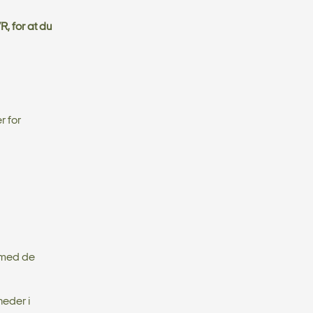
, for at du
r for
e med de
heder i