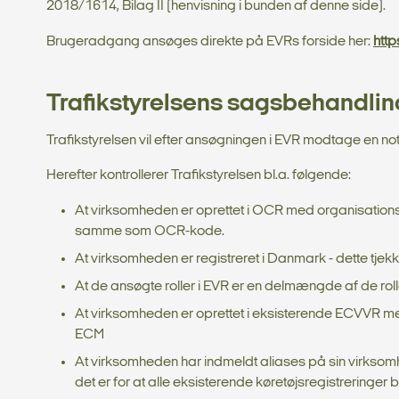
2018/1614, Bilag II (henvisning i bunden af denne side).
Brugeradgang ansøges direkte på EVRs forside her:
http
Trafikstyrelsens sagsbehandling
Trafikstyrelsen vil efter ansøgningen i EVR modtage en not
Herefter kontrollerer Trafikstyrelsen bl.a. følgende:
At virksomheden er oprettet i OCR med organisati
samme som OCR-kode.
At virksomheden er registreret i Danmark - dette tjekk
At de ansøgte roller i EVR er en delmængde af de rol
At virksomheden er oprettet i eksisterende ECVVR med
ECM
At virksomheden har indmeldt aliases på sin virksomh
det er for at alle eksisterende køretøjsregistreringer 