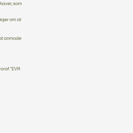
ehaver, som
øger om at
r at anmode
voraf ”EVR