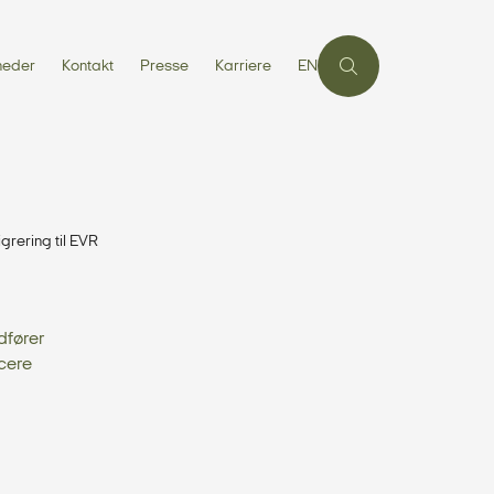
heder
Kontakt
Presse
Karriere
EN
grering til EVR
dfører
icere