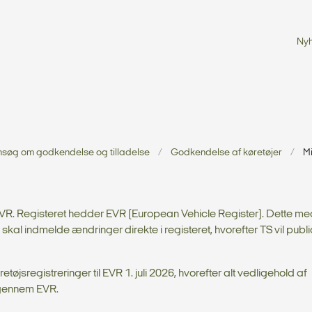
Ny
nsøg om godkendelse og tilladelse
Godkendelse af køretøjer
Mi
ECVVR. Registeret hedder EVR (European Vehicle Register). Dette me
 indmelde ændringer direkte i registeret, hvorefter TS vil publ
jsregistreringer til EVR 1. juli 2026, hvorefter alt vedligehold af
 gennem EVR.