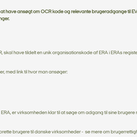
, at have ansøgt om OCR kode og relevante brugeradgange til EVR
nger.
 skal have tildelt en unik organisationskode af ERA i ERAs registe
, med link til hvor man ansøger:
 ERA, er virksomheden klar til at søge om adgang til sine bruger
prette brugere til danske virksomheder - se mere om brugerrettig