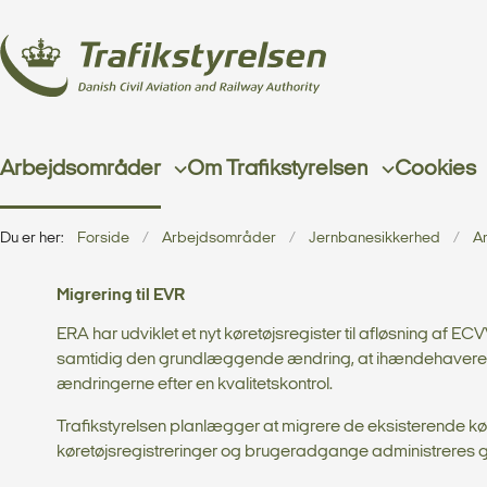
Arbejdsområder
Om Trafikstyrelsen
Cookies
Du er her:
Forside
Arbejdsområder
Jernbanesikkerhed
A
Migrering til EVR
ERA har udviklet et nyt køretøjsregister til afløsning af 
samtidig den grundlæggende ændring, at ihændehavere skal
ændringerne efter en kvalitetskontrol.
Trafikstyrelsen planlægger at migrere de eksisterende køretø
køretøjsregistreringer og brugeradgange administreres