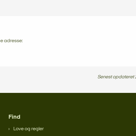
de adresse:
Senest opdateret
Find
Love og regler