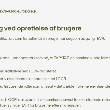
s://evr.era.europa.eu/
.
 ved oprettelse af brugere
ifikation, som fortæller, at en bruger har søgt om adgang i EVR.
onskode – vær opmærksom på, at TAP/TAF virksomhedskode ikke e
er Trafkstyrelsen i CVR-registeret
ler, virksomheden er oprettet med i OCR
 tilsvarende roller som ansøgt – det gælder rollerne ejer, ihænd
ed i OCR, der svarer til virksomhedsnavnet for eksisterende rolle
bliver synlige i EVR for brugerne efter migreringen