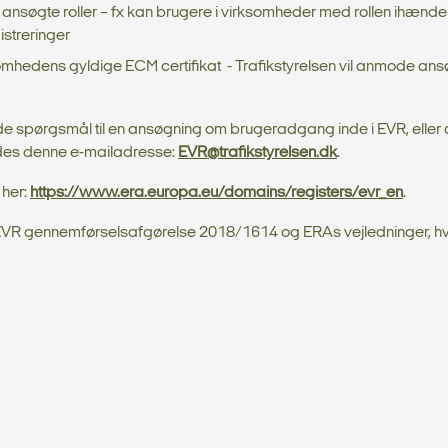
ansøgte roller – fx kan brugere i virksomheder med rollen ihænd
istreringer
hedens gyldige ECM certifikat - Trafikstyrelsen vil anmode ans
erende spørgsmål til en ansøgning om brugeradgang inde i EVR, elle
des denne e-mailadresse:
EVR@trafikstyrelsen.dk
.
her:
https://www.era.europa.eu/domains/registers/evr_en
.
VR gennemførselsafgørelse 2018/1614 og ERAs vejledninger, h