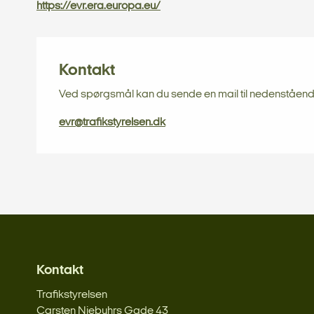
https://evr.era.europa.eu/
Kontakt
Ved spørgsmål kan du sende en mail til nedenståen
evr@trafikstyrelsen.dk
Kontakt
Trafikstyrelsen
Carsten Niebuhrs Gade 43