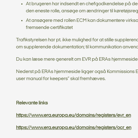
At brugeren har indsendt en chefgodkendelse på de 
den eneste rolle, ansøge om ændringer til køretøjsreg
At ansøgere med rollen ECM kan dokumentere virksom
fremsende certifikatet
Trafikstyrelsen har pt. ikke mulighed for at stille suppl
om supplerende dokumentation; til kommunikation anven
Du kan læse mere generelt om EVR på ERAs hjemmeside 
Nederst på ERAs hjemmeside ligger også Kommissions E
user manual for keepers” skal fremhæves.
Relevante links
https://www.era.europa.eu/domains/registers/evr_en
https://www.era.europa.eu/domains/registers/ocr_en