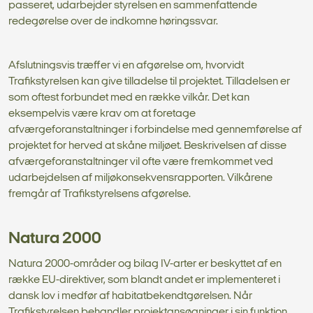
passeret, udarbejder styrelsen en sammenfattende
redegørelse over de indkomne høringssvar.
Afslutningsvis træffer vi en afgørelse om, hvorvidt
Trafikstyrelsen kan give tilladelse til projektet. Tilladelsen er
som oftest forbundet med en række vilkår. Det kan
eksempelvis være krav om at foretage
afværgeforanstaltninger i forbindelse med gennemførelse af
projektet for herved at skåne miljøet. Beskrivelsen af disse
afværgeforanstaltninger vil ofte være fremkommet ved
udarbejdelsen af miljøkonsekvensrapporten. Vilkårene
fremgår af Trafikstyrelsens afgørelse.
Natura 2000
Natura 2000-områder og bilag IV-arter er beskyttet af en
række EU-direktiver, som blandt andet er implementeret i
dansk lov i medfør af habitatbekendtgørelsen. Når
Trafikstyrelsen behandler projektansøgninger i sin funktion