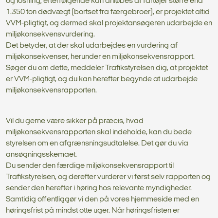
og losning, efterfølgende kan anløbes af fartøjer større end
1.350 ton dødvægt (bortset fra færgebroer), er projektet altid
VVM-pligtigt, og dermed skal projektansøgeren udarbejde en
miljøkonsekvensvurdering.
Det betyder, at der skal udarbejdes en vurdering af
miljøkonsekvenser, herunder en miljøkonsekvensrapport.
Søger du om dette, meddeler Trafikstyrelsen dig, at projektet
er VVM-pligtigt, og du kan herefter begynde at udarbejde
miljøkonsekvensrapporten.
Vil du gerne være sikker på præcis, hvad
miljøkonsekvensrapporten skal indeholde, kan du bede
styrelsen om en afgrænsningsudtalelse. Det gør du via
ansøgningsskemaet.
Du sender den færdige miljøkonsekvensrapport til
Trafikstyrelsen, og derefter vurderer vi først selv rapporten og
sender den herefter i høring hos relevante myndigheder.
Samtidig offentliggør vi den på vores hjemmeside med en
høringsfrist på mindst otte uger. Når høringsfristen er