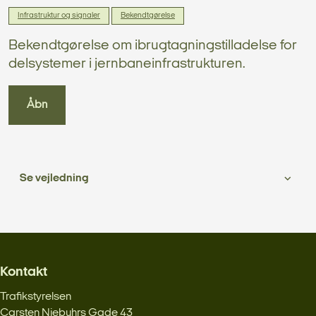
Infrastruktur og signaler
Bekendtgørelse
Bekendtgørelse om ibrugtagningstilladelse for
delsystemer i jernbaneinfrastrukturen.
Åbn
Se vejledning
Kontakt
Trafikstyrelsen
Carsten Niebuhrs Gade 43