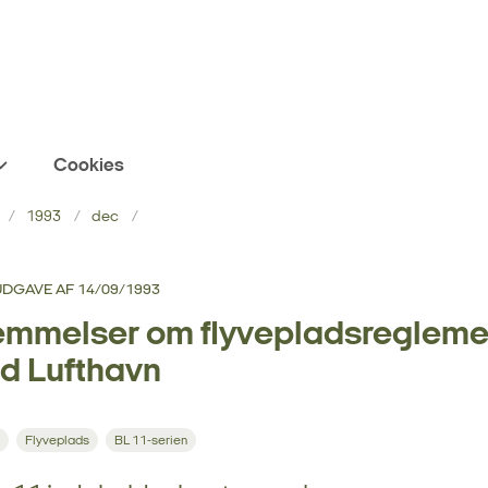
Cookies
1993
dec
. UDGAVE AF 14/09/1993
mmelser om flyvepladsreglemen
nd Lufthavn
Flyveplads
BL 11-serien