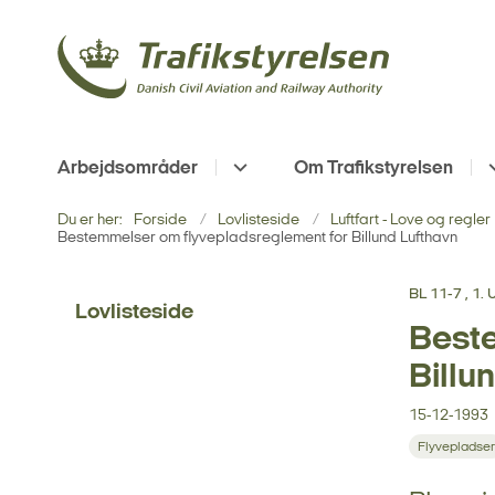
Arbejdsområder
Om Trafikstyrelsen
Du er her:
Forside
Lovlisteside
Luftfart - Love og regler
Bestemmelser om flyvepladsreglement for Billund Lufthavn
BL 11-7 , 1
Lovlisteside
Beste
Billu
15-12-1993
Flyvepladser