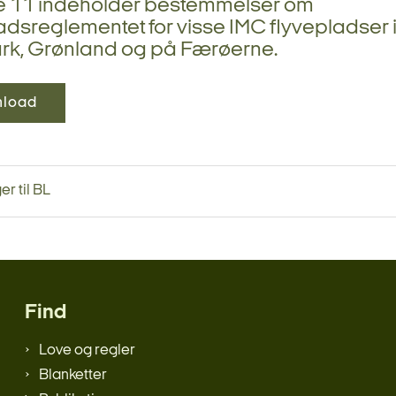
ie 11 indeholder bestemmelser om
adsreglementet for visse IMC flyvepladser 
k, Grønland og på Færøerne.
load
r til BL
Find
Love og regler
Blanketter