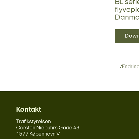
BL ser
flyvepl
Danmar
Down
Ændringe
Kontakt
Trafikstyrelsen
Carsten Niebuhrs Gade 43
1577 København V