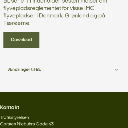
BL serie 11 indeholder bestemmelser om
flyvepladsreglementet for visse IMC
flyvepladser i Danmark, Grønland og på
Færøerne.
Download
Ændringer til BL
Kontakt
Trafikstyrelsen
Carsten Niebuhrs Gade 43