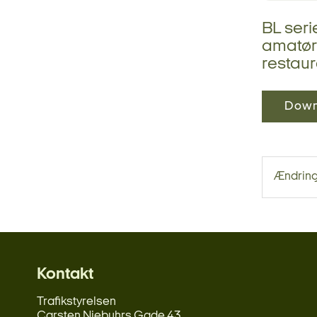
BL ser
amatøre
restaur
Down
Ændringe
Kontakt
Trafikstyrelsen
Carsten Niebuhrs Gade 43