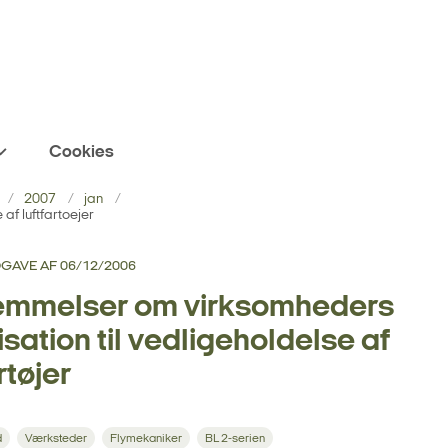
Cookies
2007
jan
af luftfartoejer
UDGAVE AF 06/12/2006
emmelser om virksomheders
isation til vedligeholdelse af
rtøjer
d
Værksteder
Flymekaniker
BL 2-serien