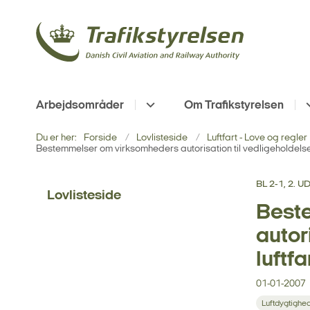
Arbejdsområder
Om Trafikstyrelsen
Du er her:
Forside
Lovlisteside
Luftfart - Love og regler
Bestemmelser om virksomheders autorisation til vedligeholdelse 
BL 2-1, 2. 
Lovlisteside
Best
autor
luftfa
01-01-2007
Luftdygtighe