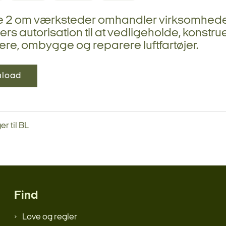
ie 2 om værksteder omhandler virksomhed
rs autorisation til at vedligeholde, konstru
ere, ombygge og reparere luftfartøjer.
load
r til BL
Find
Love og regler