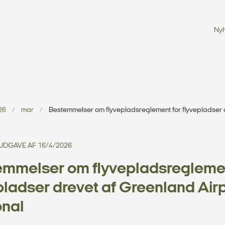
Ny
26
mar
Bestemmelser om flyvepladsreglement for flyvepladser 
. UDGAVE AF 16/4/2026
mmelser om flyvepladsreglemen
pladser drevet af Greenland Air
onal