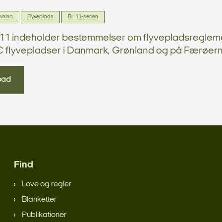
ivning
Flyveplads
BL 11-serien
 11 indeholder bestemmelser om flyvepladsregleme
C flyvepladser i Danmark, Grønland og på Færøern
oad
Find
Love og regler
Blanketter
Publikationer