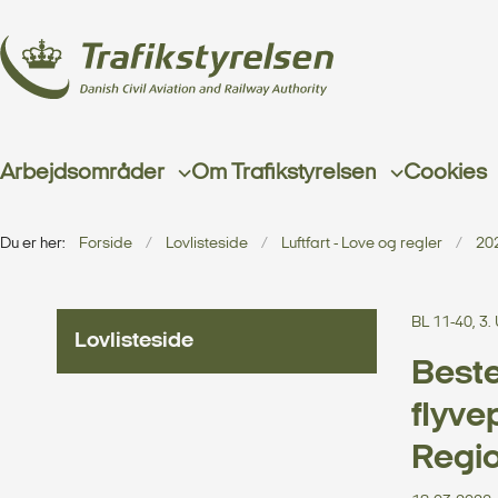
Arbejdsområder
Om Trafikstyrelsen
Cookies
Du er her:
Forside
Lovlisteside
Luftfart - Love og regler
20
BL 11-40, 3
Lovlisteside
Beste
flyve
Regi