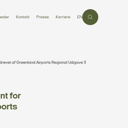
heder
Kontakt
Presse
Karriere
EN
drevet af Greenland Airports Regional Udgave 3
t for
ports