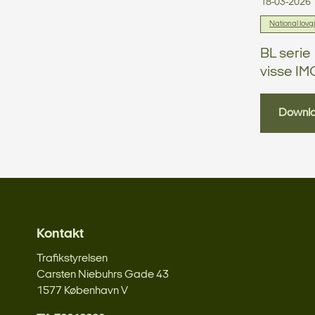
18-03-2026
National lovg
BL serie
visse IM
Downl
Kontakt
Trafikstyrelsen
Carsten Niebuhrs Gade 43
1577 København V