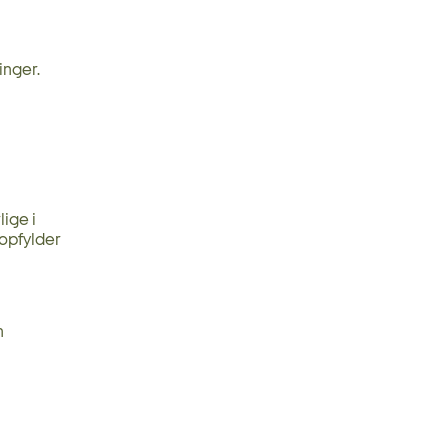
inger.
ige i
opfylder
n