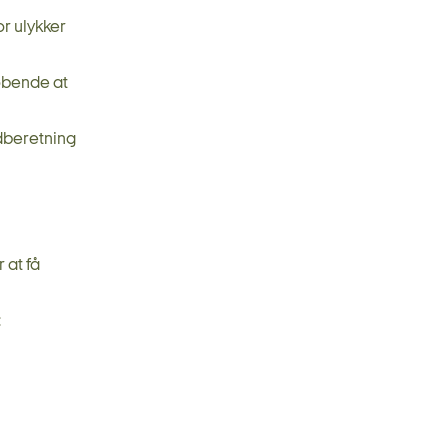
r ulykker
øbende at
ndberetning
 at få
: