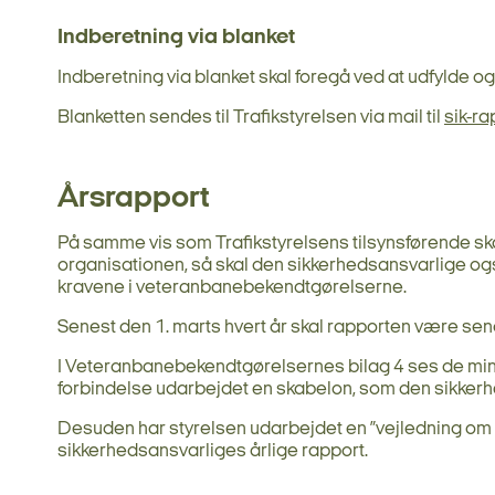
Indberetning via blanket
Indberetning via blanket skal foregå ved at udfylde 
Blanketten sendes til Trafikstyrelsen via mail til
sik-ra
Årsrapport
På samme vis som Trafikstyrelsens tilsynsførende skal
organisationen, så skal den sikkerhedsansvarlige og
kravene i veteranbanebekendtgørelserne.
Senest den 1. marts hvert år skal rapporten være se
I Veteranbanebekendtgørelsernes bilag 4 ses de minim
forbindelse udarbejdet en skabelon, som den sikkerh
Desuden har styrelsen udarbejdet en ”vejledning om år
sikkerhedsansvarliges årlige rapport.