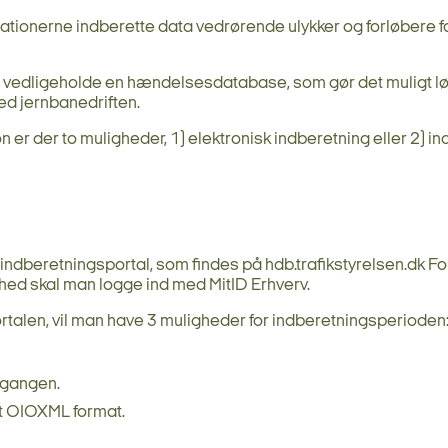
ationerne indberette data vedrørende ulykker og forløbere fo
 og vedligeholde en hændelsesdatabase, som gør det muligt l
ed jernbanedriften.
er der to muligheder, 1) elektronisk indberetning eller 2) i
 indberetningsportal, som findes på hdb.trafikstyrelsen.dk For
ed skal man logge ind med MitID Erhverv.
rtalen, vil man have 3 muligheder for indberetningsperioden
 gangen.
et OIOXML format.