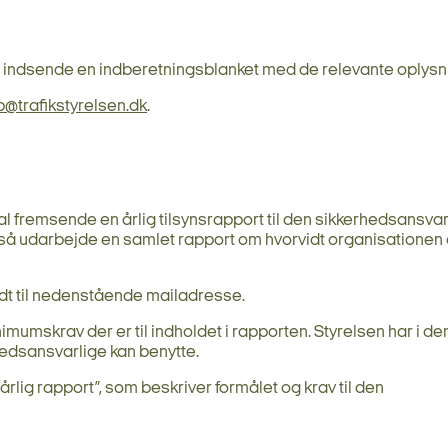
og indsende en indberetningsblanket med de relevante oplysn
p@trafikstyrelsen.dk
.
 fremsende en årlig tilsynsrapport til den sikkerhedsansvarl
så udarbejde en samlet rapport om hvorvidt organisationen 
ndt til nedenstående mailadresse.
umskrav der er til indholdet i rapporten. Styrelsen har i de
edsansvarlige kan benytte.
lig rapport”, som beskriver formålet og krav til den