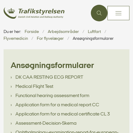
Du er her:
Forside
Arbejdsområder
Luftfart
Flyvemedicin
For flyvelæger
Ansøgningsformularer
Ansøgningsformularer
DK CAA RESTING ECG REPORT
Medical Flight Test
Functional hearing assessment form
Application form for a medical report CC
Application form for a medical certificate CL 3
Assessment-Decision-Skema
Ophthalmology-examination-report-for-european-