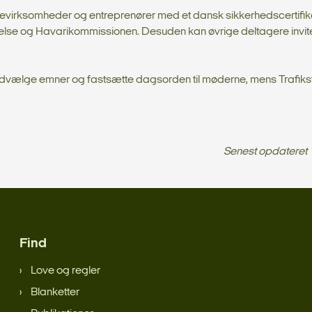
nevirksomheder og entreprenører med et dansk sikkerhedscertifik
else og Havarikommissionen. Desuden kan øvrige deltagere invit
t udvælge emner og fastsætte dagsorden til møderne, mens Trafiks
Senest opdateret
Find
Love og regler
Blanketter