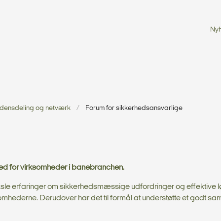
Ny
idensdeling og netværk
Forum for sikkerhedsansvarlige
hed for virksomheder i banebranchen.
sle erfaringer om sikkerhedsmæssige udfordringer og effektive l
mhederne. Derudover har det til formål at understøtte et godt s