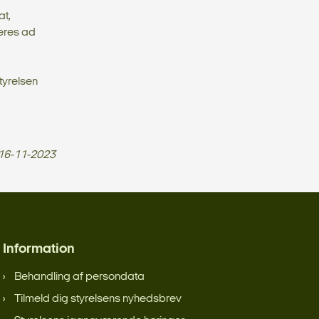
at,
eres ad
tyrelsen
16-11-2023
Information
Behandling af persondata
Tilmeld dig styrelsens nyhedsbrev