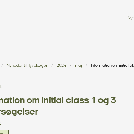
Ny
Nyheder til flyvelæger
2024
maj
Information om initial 
L
mation om initial class 1 og 3
rsøgelser
4
hed