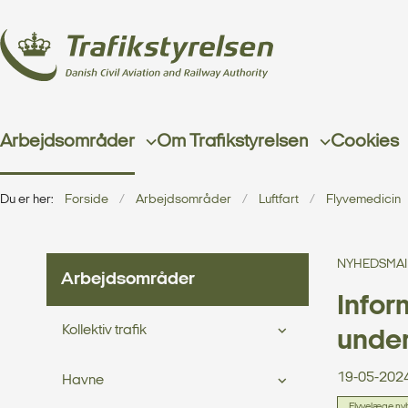
Arbejdsområder
Om Trafikstyrelsen
Cookies
Du er her:
Forside
Arbejdsområder
Luftfart
Flyvemedicin
NYHEDSMAI
Arbejdsområder
Infor
Kollektiv trafik
unde
19-05-202
Havne
Flyvelæge ny