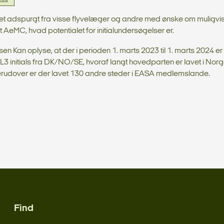
et adspurgt fra visse flyvelæger og andre med ønske om muligvis
AeMC, hvad potentialet for initialundersøgelser er.
lsen Kan oplyse, at der i perioden 1. marts 2023 til 1. marts 2024 e
 initials fra DK/NO/SE, hvoraf langt hovedparten er lavet i Nor
erudover er der lavet 130 andre steder i EASA medlemslande.
Find