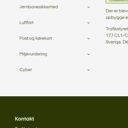
Jernbanesikkerhed
Der er blev
opbygge et 
Luftfart
Trafikstyre
177 CL1/CL3
Post og kørekort
Sverige. D
Miljøvurdering
Cyber
Kontakt