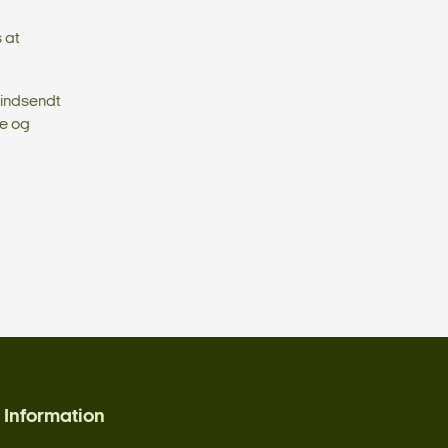
 at
r indsendt
ge og
Information